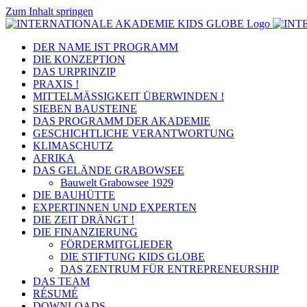
Zum Inhalt springen
DER NAME IST PROGRAMM
DIE KONZEPTION
DAS URPRINZIP
PRAXIS !
MITTELMÄSSIGKEIT ÜBERWINDEN !
SIEBEN BAUSTEINE
DAS PROGRAMM DER AKADEMIE
GESCHICHTLICHE VERANTWORTUNG
KLIMASCHUTZ
AFRIKA
DAS GELÄNDE GRABOWSEE
Bauwelt Grabowsee 1929
DIE BAUHÜTTE
EXPERTINNEN UND EXPERTEN
DIE ZEIT DRÄNGT !
DIE FINANZIERUNG
FÖRDERMITGLIEDER
DIE STIFTUNG KIDS GLOBE
DAS ZENTRUM FÜR ENTREPRENEURSHIP
DAS TEAM
RÉSUMÉ
DOWNLOADS