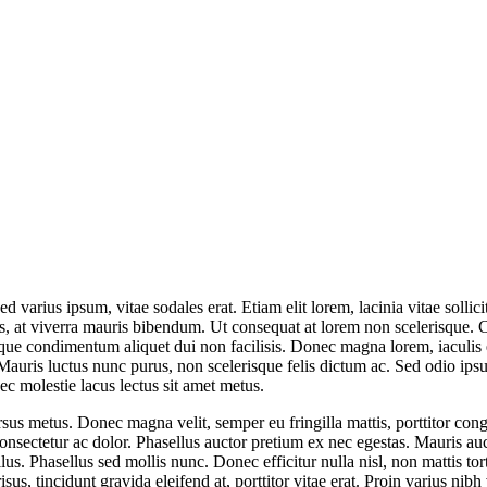
 varius ipsum, vitae sodales erat. Etiam elit lorem, lacinia vitae sollicit
ibus, at viverra mauris bibendum. Ut consequat at lorem non scelerisque.
que condimentum aliquet dui non facilisis. Donec magna lorem, iaculis e
 Mauris luctus nunc purus, non scelerisque felis dictum ac. Sed odio ipsu
 nec molestie lacus lectus sit amet metus.
cursus metus. Donec magna velit, semper eu fringilla mattis, porttitor co
nsectetur ac dolor. Phasellus auctor pretium ex nec egestas. Mauris aucto
lus. Phasellus sed mollis nunc. Donec efficitur nulla nisl, non mattis torto
risus, tincidunt gravida eleifend at, porttitor vitae erat. Proin varius n