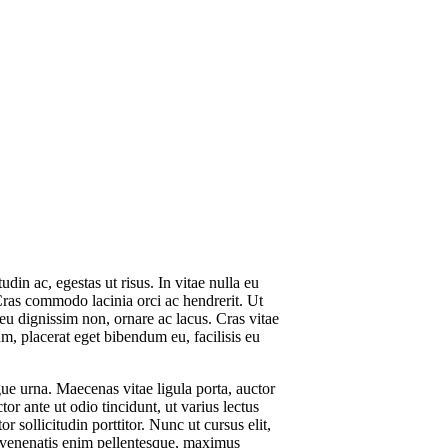
udin ac, egestas ut risus. In vitae nulla eu
 Cras commodo lacinia orci ac hendrerit. Ut
u dignissim non, ornare ac lacus. Cras vitae
m, placerat eget bibendum eu, facilisis eu
ngue urna. Maecenas vitae ligula porta, auctor
r ante ut odio tincidunt, ut varius lectus
r sollicitudin porttitor. Nunc ut cursus elit,
ibh venenatis enim pellentesque, maximus