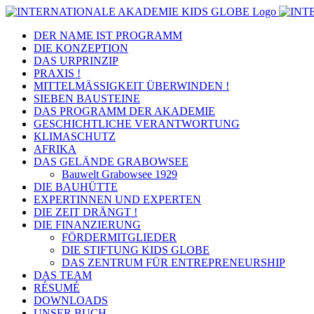
Zum
Inhalt
DER NAME IST PROGRAMM
springen
DIE KONZEPTION
DAS URPRINZIP
PRAXIS !
MITTELMÄSSIGKEIT ÜBERWINDEN !
SIEBEN BAUSTEINE
DAS PROGRAMM DER AKADEMIE
GESCHICHTLICHE VERANTWORTUNG
KLIMASCHUTZ
AFRIKA
DAS GELÄNDE GRABOWSEE
Bauwelt Grabowsee 1929
DIE BAUHÜTTE
EXPERTINNEN UND EXPERTEN
DIE ZEIT DRÄNGT !
DIE FINANZIERUNG
FÖRDERMITGLIEDER
DIE STIFTUNG KIDS GLOBE
DAS ZENTRUM FÜR ENTREPRENEURSHIP
DAS TEAM
RÉSUMÉ
DOWNLOADS
UNSER BUCH