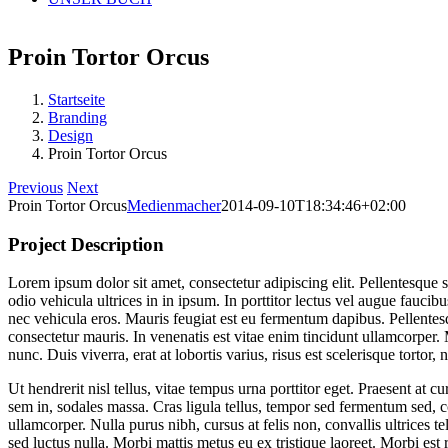
Proin Tortor Orcus
Startseite
Branding
Design
Proin Tortor Orcus
Previous
Next
Proin Tortor Orcus
Medienmacher
2014-09-10T18:34:46+02:00
Project Description
Lorem ipsum dolor sit amet, consectetur adipiscing elit. Pellentesque sed
odio vehicula ultrices in in ipsum. In porttitor lectus vel augue fauc
nec vehicula eros. Mauris feugiat est eu fermentum dapibus. Pellentes
consectetur mauris. In venenatis est vitae enim tincidunt ullamcorper.
nunc. Duis viverra, erat at lobortis varius, risus est scelerisque tortor,
Ut hendrerit nisl tellus, vitae tempus urna porttitor eget. Praesent at 
sem in, sodales massa. Cras ligula tellus, tempor sed fermentum sed, co
ullamcorper. Nulla purus nibh, cursus at felis non, convallis ultrices tel
sed luctus nulla. Morbi mattis metus eu ex tristique laoreet. Morbi est 